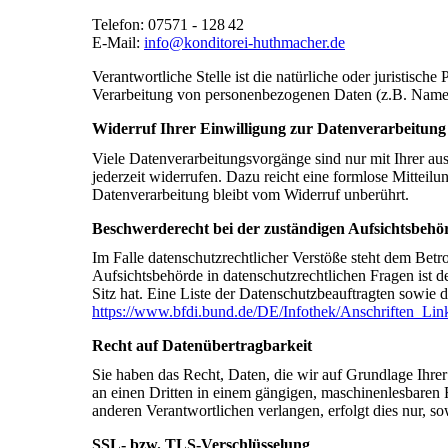
Telefon: 07571 - 128 42
E-Mail:
info@konditorei-huthmacher.de
Verantwortliche Stelle ist die natürliche oder juristisc
Verarbeitung von personenbezogenen Daten (z.B. Namen
Widerruf Ihrer Einwilligung zur Datenverarbeitung
Viele Datenverarbeitungsvorgänge sind nur mit Ihrer aus
jederzeit widerrufen. Dazu reicht eine formlose Mitteil
Datenverarbeitung bleibt vom Widerruf unberührt.
Beschwerderecht bei der zuständigen Aufsichtsbehö
Im Falle datenschutzrechtlicher Verstöße steht dem Bet
Aufsichtsbehörde in datenschutzrechtlichen Fragen ist
Sitz hat. Eine Liste der Datenschutzbeauftragten sow
https://www.bfdi.bund.de/DE/Infothek/Anschriften_Link
Recht auf Datenübertragbarkeit
Sie haben das Recht, Daten, die wir auf Grundlage Ihrer 
an einen Dritten in einem gängigen, maschinenlesbaren 
anderen Verantwortlichen verlangen, erfolgt dies nur, so
SSL- bzw. TLS-Verschlüsselung