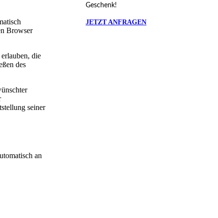
Geschenk!
matisch
JETZT ANFRAGEN
ren Browser
 erlauben, die
eßen des
wünschter
r
stellung seiner
automatisch an