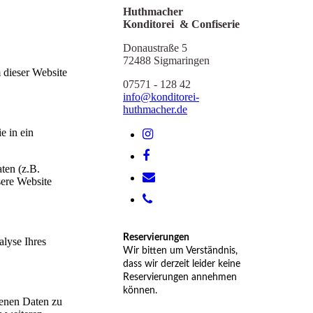
Huthmacher
Konditorei & Confiserie
Donaustraße 5
72488 Sigmaringen
 dieser Website
07571 - 128 42
info@konditorei-
huthmacher.de
e in ein
ten (z.B.
sere Website
Reservierungen
alyse Ihres
Wir bitten um Verständnis,
dass wir derzeit leider keine
Reservierungen annehmen
können.
genen Daten zu