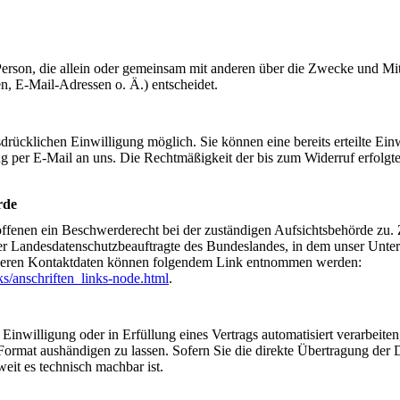
he Person, die allein oder gemeinsam mit anderen über die Zwecke und Mit
, E-Mail-Adressen o. Ä.) entscheidet.
drücklichen Einwilligung möglich. Sie können eine bereits erteilte Ein
ung per E-Mail an uns. Die Rechtmäßigkeit der bis zum Widerruf erfolgt
rde
roffenen ein Beschwerderecht bei der zuständigen Aufsichtsbehörde zu.
 der Landesdatenschutzbeauftragte des Bundeslandes, in dem unser Unt
ie deren Kontaktdaten können folgendem Link entnommen werden:
s/anschriften_links-node.html
.
Einwilligung oder in Erfüllung eines Vertrags automatisiert verarbeiten
Format aushändigen zu lassen. Sofern Sie die direkte Übertragung der 
weit es technisch machbar ist.