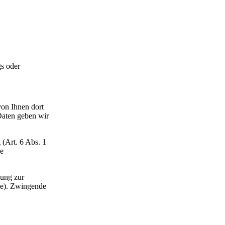
gs oder
on Ihnen dort
Daten geben wir
 (Art. 6 Abs. 1
ie
gung zur
ge). Zwingende