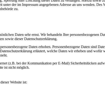
ng, Sperrung oder Löschung dieser Daten zu verlangen. Hierzu sowie z
it unter der im Impressum angegebenen Adresse an uns wenden. Des We
sbehörde zu.
rsönlichen Daten sehr ernst. Wir behandeln Ihre personenbezogenen Dat
ten sowie dieser Datenschutzerklärung.
 personenbezogene Daten erhoben. Personenbezogene Daten sind Daten
 Datenschutzerklärung erläutert, welche Daten wir erheben und wofür w
ieht.
ternet (z.B. bei der Kommunikation per E-Mail) Sicherheitslücken aufw
e ist nicht möglich.
dieser Website ist: