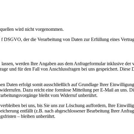
quellen wird nicht vorgenommen.
it. f DSGVO, der die Verarbeitung von Daten zur Erfüllung eines Vertra
assen, werden Ihre Angaben aus dem Anfrageformular inklusive der v
ge und für den Fall von Anschlussfragen bei uns gespeichert. Diese 
n Daten erfolgt somit ausschließlich auf Grundlage Ihrer Einwilligung
widerrufen. Dazu reicht eine formlose Mitteilung per E-Mail an uns. D
rarbeitungsvorgänge bleibt vom Widerruf unberührt.
rbleiben bei uns, bis Sie uns zur Löschung auffordern, Ihre Einwilli
icherung entfällt (z.B. nach abgeschlossener Bearbeitung Ihrer Anfra
fristen – bleiben unberührt.